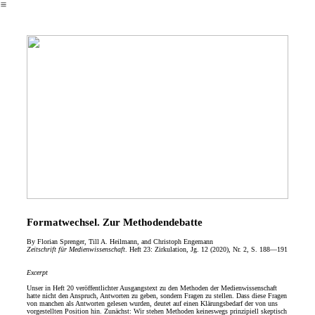
︎
Formatwechsel. Zur Methodendebatte
By Florian Sprenger, Till A. Heilmann, and Christoph Engemann
Zeitschrift für Medienwissenschaft
. Heft 23: Zirkulation, Jg. 12 (2020), Nr. 2, S. 188—191
Excerpt
Unser in Heft 20 veröffentlichter Ausgangstext zu den Methoden der Medienwissenschaft
hatte nicht den Anspruch, Antworten zu geben, sondern Fragen zu stellen. Dass diese Fragen
von manchen als Antworten gelesen wurden, deutet auf einen Klärungsbedarf der von uns
vorgestellten Position hin. Zunächst: Wir stehen Methoden keineswegs prinzipiell skeptisch