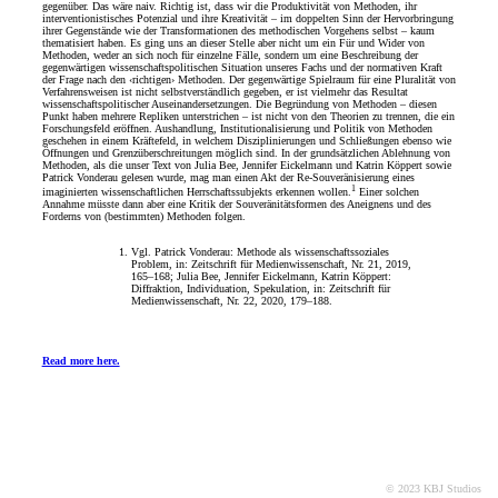
gegenüber. Das wäre naiv. Richtig ist, dass wir die Produktivität von Methoden, ihr
interventionistisches Potenzial und ihre Kreativität – im doppelten Sinn der Hervorbringung
ihrer Gegenstände wie der Transformationen des methodischen Vorgehens selbst – kaum
thematisiert haben. Es ging uns an dieser Stelle aber nicht um ein Für und Wider von
Methoden, weder an sich noch für einzelne Fälle, sondern um eine Beschreibung der
gegenwärtigen wissenschaftspolitischen Situation unseres Fachs und der normativen Kraft
der Frage nach den ‹richtigen› Methoden. Der gegenwärtige Spielraum für eine Pluralität von
Verfahrensweisen ist nicht selbstverständlich gegeben, er ist vielmehr das Resultat
wissenschaftspolitischer Auseinandersetzungen. Die Begründung von Methoden – diesen
Punkt haben mehrere Repliken unterstrichen – ist nicht von den Theorien zu trennen, die ein
Forschungsfeld eröffnen. Aushandlung, Institutionalisierung und Politik von Methoden
geschehen in einem Kräftefeld, in welchem Disziplinierungen und Schließungen ebenso wie
Öffnungen und Grenzüberschreitungen möglich sind. In der grundsätzlichen Ablehnung von
Methoden, als die unser Text von Julia Bee, Jennifer Eickelmann und Katrin Köppert sowie
Patrick Vonderau gelesen wurde, mag man einen Akt der Re-Souveränisierung eines
1
imaginierten wissenschaftlichen Herrschaftssubjekts erkennen wollen.
Einer solchen
Annahme müsste dann aber eine Kritik der Souveränitätsformen des Aneignens und des
Forderns von (bestimmten) Methoden folgen.
Vgl. Patrick Vonderau: Methode als wissenschaftssoziales
Problem, in: Zeitschrift für Medienwissenschaft, Nr. 21, 2019,
165–168; Julia Bee, Jennifer Eickelmann, Katrin Köppert:
Diffraktion, Individuation, Spekulation, in: Zeitschrift für
Medienwissenschaft, Nr. 22, 2020, 179–188.
Read more here.
© 2023 KBJ Studios